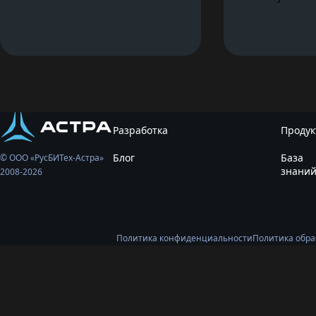
Разработка
Проду
Блог
База
© ООО «РусБИТех-Астра»
знани
2008-2026
Политика конфиденциальности
Политика обра