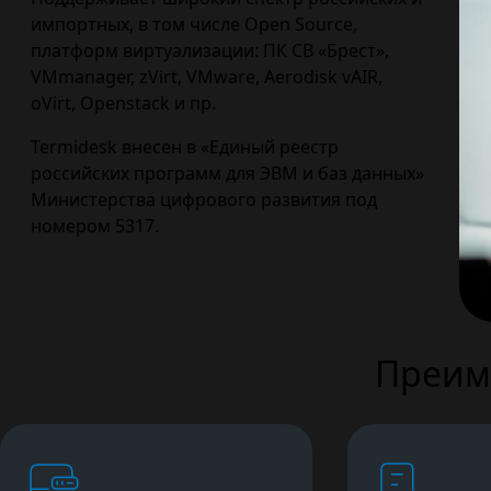
импортных, в том числе Open Source,
платформ виртуализации: ПК СВ «Брест»,
VMmanager, zVirt, VMware, Aerodisk vAIR,
oVirt, Openstack и пр.
Termidesk внесен в «Единый реестр
российских программ для ЭВМ и баз данных»
Министерства цифрового развития под
номером 5317.
Преим