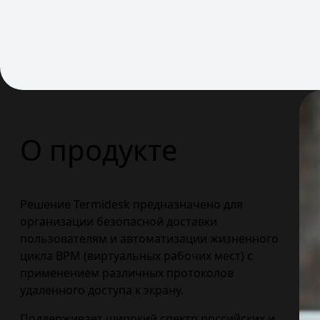
О продукте
Решение Termidesk предназначено для
организации безопасной доставки
пользователям и автоматизации жизненного
цикла ВРМ (виртуальных рабочих мест) с
применением различных протоколов
удаленного доступа к экрану.
Поддерживает широкий спектр российских и